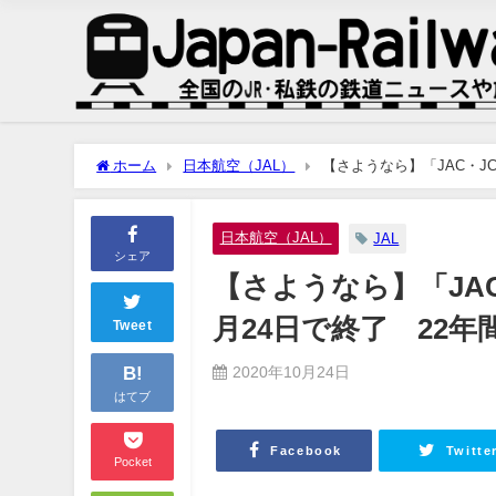
ホーム
日本航空（JAL）
【さようなら】「JAC・JC
日本航空（JAL）
JAL
シェア
【さようなら】「JAC
月24日で終了 22
Tweet
B!
2020年10月24日
はてブ
Facebook
Twitte
Pocket